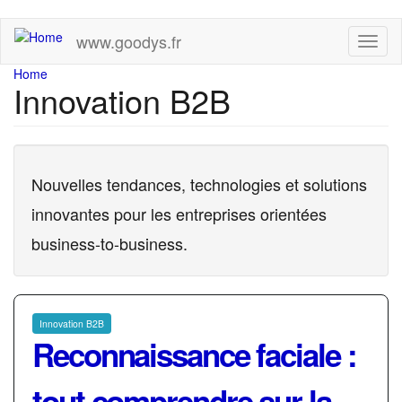
Skip
www.goodys.fr
Toggl
to
naviga
main
You
Home
content
Innovation B2B
are
here
Nouvelles tendances, technologies et solutions
innovantes pour les entreprises orientées
business-to-business.
Innovation B2B
Reconnaissance faciale :
tout comprendre sur la