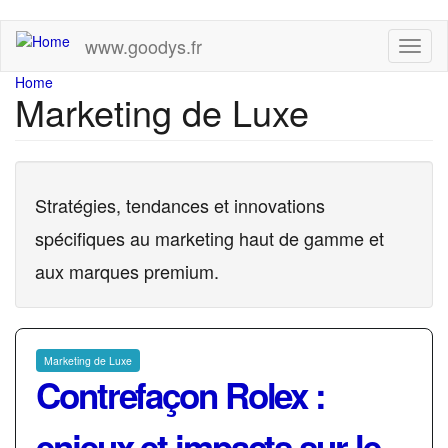
Skip
www.goodys.fr
Toggl
to
naviga
main
You
Home
content
Marketing de Luxe
are
here
Stratégies, tendances et innovations
spécifiques au marketing haut de gamme et
aux marques premium.
Marketing de Luxe
Contrefaçon Rolex :
enjeux et impacts sur le