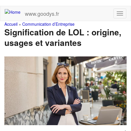
Skip
www.goodys.fr
Toggl
to
naviga
main
You
Accueil
»
Communication d’Entreprise
content
Signification de LOL : origine,
are
usages et variantes
here