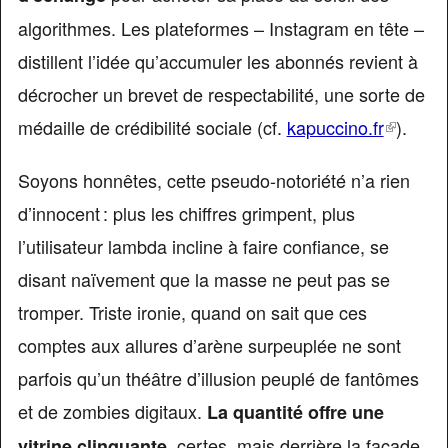
algorithmes. Les plateformes – Instagram en tête –
distillent l’idée qu’accumuler les abonnés revient à
décrocher un brevet de respectabilité, une sorte de
médaille de crédibilité sociale (cf.
kapuccino.fr
(link
).
is
Soyons honnêtes, cette pseudo-notoriété n’a rien
external
d’innocent : plus les chiffres grimpent, plus
l’utilisateur lambda incline à faire confiance, se
disant naïvement que la masse ne peut pas se
tromper. Triste ironie, quand on sait que ces
comptes aux allures d’arène surpeuplée ne sont
parfois qu’un théâtre d’illusion peuplé de fantômes
et de zombies digitaux.
La quantité offre une
, certes, mais derrière la façade,
vitrine clinquante