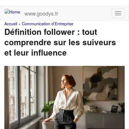
Skip
www.goodys.fr
Toggl
to
naviga
main
You
Accueil
»
Communication d’Entreprise
content
Définition follower : tout
are
comprendre sur les suiveurs
here
et leur influence