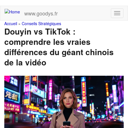
Skip
www.goodys.fr
Toggl
to
naviga
main
You
Accueil
»
Conseils Stratégiques
content
Douyin vs TikTok :
are
comprendre les vraies
here
différences du géant chinois
de la vidéo