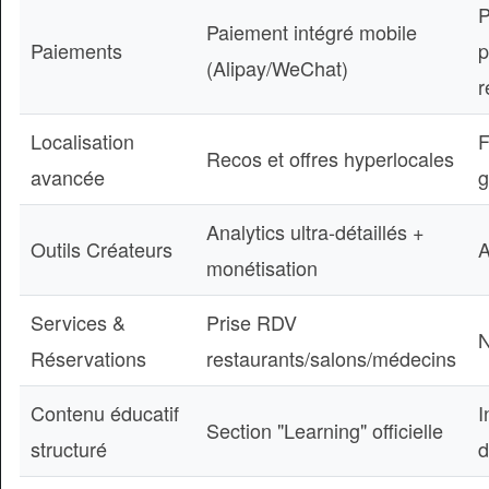
P
Paiement intégré mobile
Paiements
p
(Alipay/WeChat)
r
Localisation
F
Recos et offres hyperlocales
avancée
g
Analytics ultra-détaillés +
Outils Créateurs
A
monétisation
Services &
Prise RDV
N
Réservations
restaurants/salons/médecins
Contenu éducatif
I
Section "Learning" officielle
structuré
d