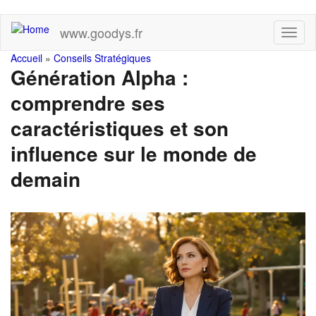
Skip
www.goodys.fr
Toggl
to
naviga
main
You
Accueil
»
Conseils Stratégiques
content
Génération Alpha :
are
comprendre ses
here
caractéristiques et son
influence sur le monde de
demain