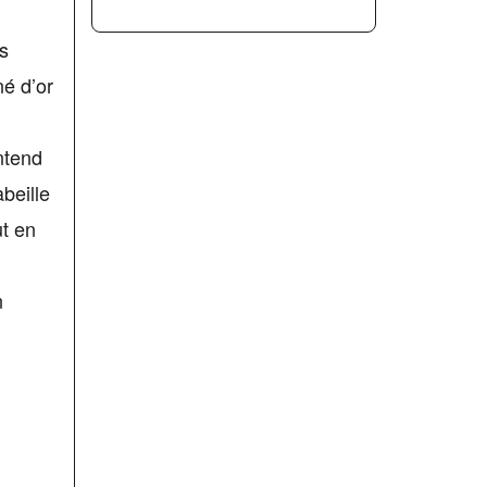
s
né d’or
ntend
abeille
ut en
n