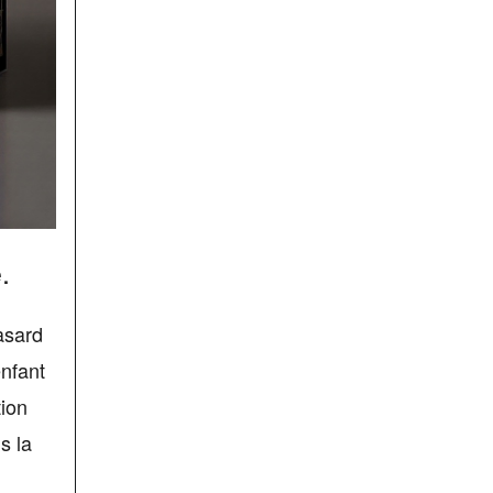
.
asard
enfant
tion
s la