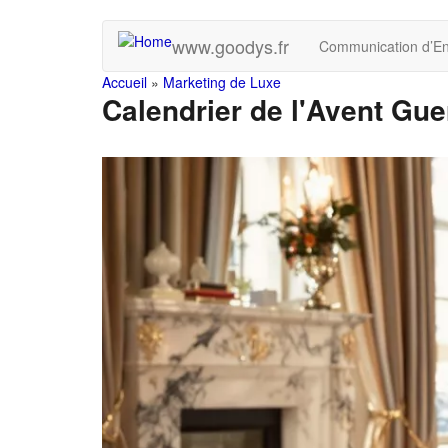
Skip
www.goodys.fr
Communication d’En
to
main
You
Accueil
»
Marketing de Luxe
content
Calendrier de l'Avent Guer
are
here