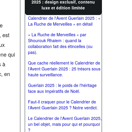
2025 : design exclusif, contenu
luxe et édition limitée
Calendrier de l'Avent Guerlain 2025 : «
La Ruche de Merveilles » en détail
re
, est
« La Ruche de Merveilles » par
Shourouk Rhaiem : quand la
ux
collaboration fait des étincelles (ou
pas).
ène qui
Que cache réellement le Calendrier de
s à
l'Avent Guerlain 2025 : 25 trésors sous
c, en
haute surveillance.
Guerlain 2025 : le poids de l'héritage
face aux impératifs de Noël.
Faut-il craquer pour le Calendrier de
l'Avent Guerlain 2025 ? Notre verdict.
Le Calendrier de l'Avent Guerlain 2025,
un bel objet, mais pour qui et pourquoi
?