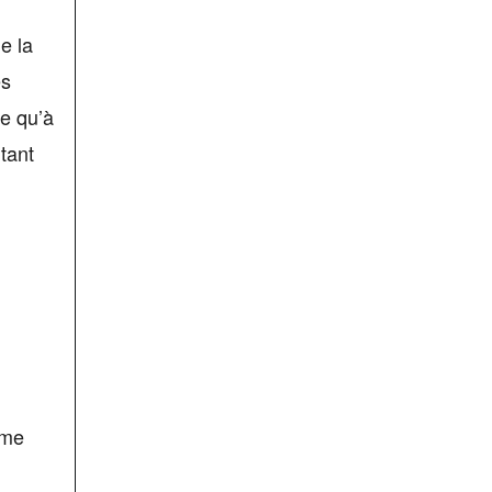
e la
es
re qu’à
tant
ome