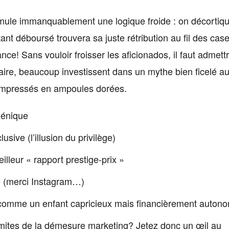
imule immanquablement une logique froide : on décortiqu
ant déboursé trouvera sa juste rétribution au fil des cas
ance! Sans vouloir froisser les aficionados, il faut admett
aire, beaucoup investissent dans un mythe bien ficelé au
mpressés en ampoules dorées.
génique
sive (l’illusion du privilège)
lleur « rapport prestige-prix »
le (merci Instagram…)
l comme un enfant capricieux mais financièrement auton
limites de la démesure marketing? Jetez donc un œil au