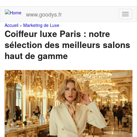
Skip
www.goodys.fr
Toggl
to
naviga
main
You
Accueil
»
Marketing de Luxe
content
Coiffeur luxe Paris : notre
are
sélection des meilleurs salons
here
haut de gamme