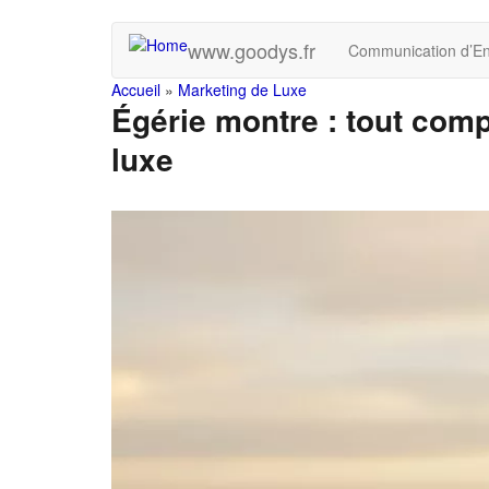
Skip
www.goodys.fr
Communication d’En
to
main
You
Accueil
»
Marketing de Luxe
content
Égérie montre : tout comp
are
luxe
here