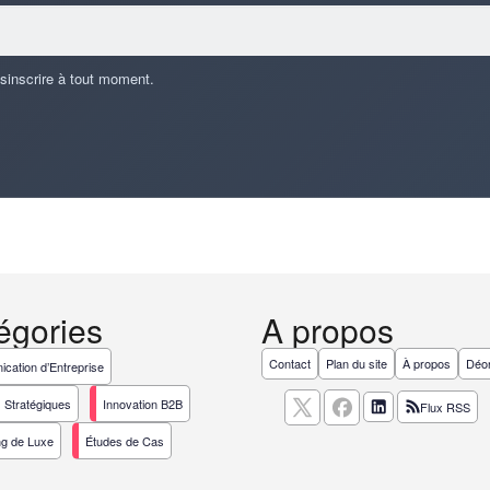
ésinscrire à tout moment.
égories
A propos
Contact
Plan du site
À propos
Déon
cation d’Entreprise
 Stratégiques
Innovation B2B
Flux RSS
ng de Luxe
Études de Cas