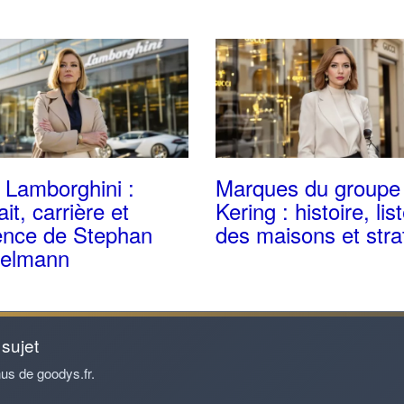
Lamborghini :
Marques du groupe
ait, carrière et
Kering : histoire, lis
uence de Stephan
des maisons et stra
elmann
 sujet
us de goodys.fr.