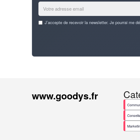
Email
J’accepte de recevoir la newsletter. Je pourrai me d
address
*
Cat
www.goodys.fr
Communi
Conseils
Marketi