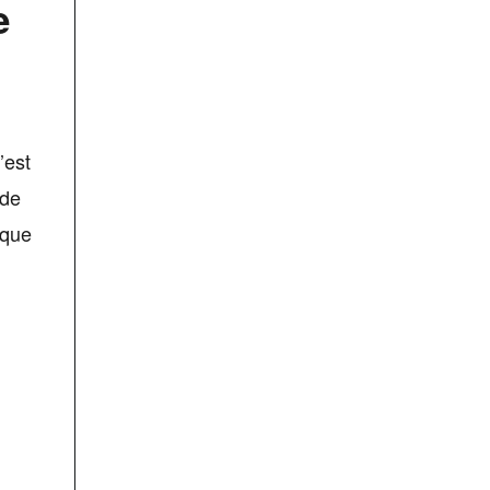
e
’est
 de
 que