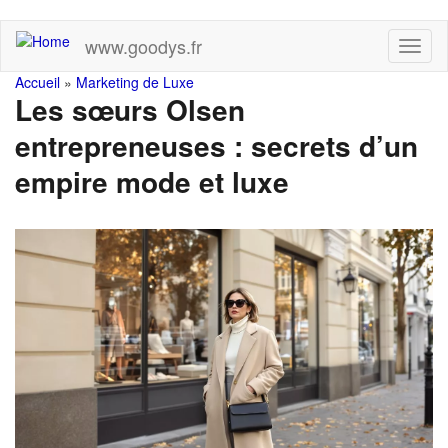
Skip
www.goodys.fr
Toggl
to
naviga
main
You
Accueil
»
Marketing de Luxe
content
Les sœurs Olsen
are
entrepreneuses : secrets d’un
here
empire mode et luxe