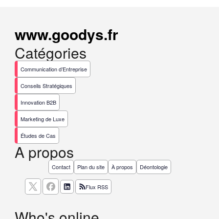
www.goodys.fr
Catégories
Communication d’Entreprise
Conseils Stratégiques
Innovation B2B
Marketing de Luxe
Études de Cas
A propos
Contact
Plan du site
À propos
Déontologie
Flux RSS
Who's online