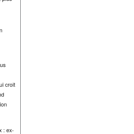
n
ous
i croit
nd
ion
 : ex-