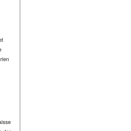
et
e
 rien
aisse