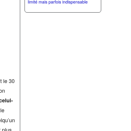
limité mais parfois indispensable
t le 30
ion
celui-
le
elqu’un
t plus