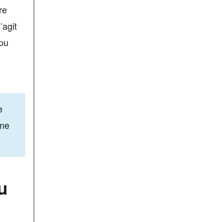
re
’agit
 pu
e
une
u