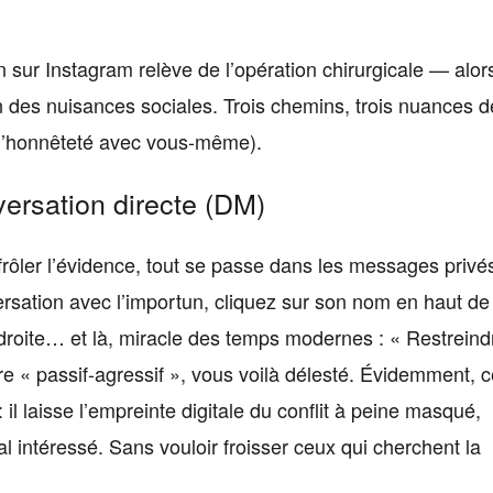
n sur Instagram relève de l’opération chirurgicale — alor
ion des nuisances sociales. Trois chemins, trois nuances d
é d’honnêteté avec vous-même).
versation directe (DM)
 frôler l’évidence, tout se passe dans les messages privé
sation avec l’importun, cliquez sur son nom en haut de 
 droite… et là, miracle des temps modernes : « Restreind
re « passif-agressif », vous voilà délesté. Évidemment, c
il laisse l’empreinte digitale du conflit à peine masqué,
l intéressé. Sans vouloir froisser ceux qui cherchent la