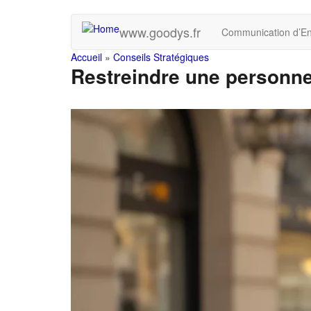
Skip
www.goodys.fr
Communication d’En
to
main
You
Accueil
»
Conseils Stratégiques
content
Restreindre une personne 
are
here